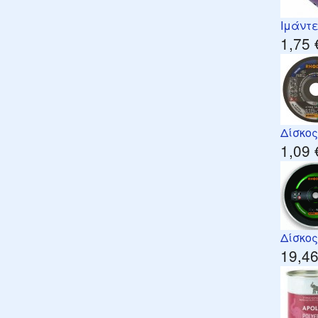
Ιμάντ
1,75 
Δίσκο
1,09 
Δίσκος
19,46