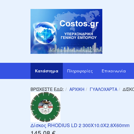
Κατάστημα
Πληροφορίες
Επικοινωνία
ΒΡΊΣΚΕΣΤΕ ΕΔΏ:
ΑΡΧΙΚΉ
ΓΥΑΛΌΧΑΡΤΑ
ΔΊΣΚ
Δίσκος RHODIUS LD 2 300X10.0X2.8X60mm
145,08 €