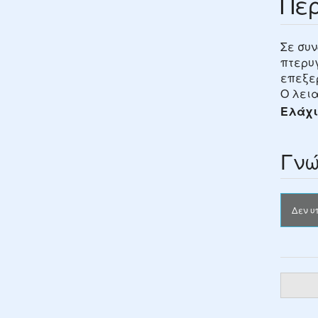
Πε
Σε συν
πτερυγ
επεξε
Ο λεια
Ελάχι
Γνώ
Δεν υ