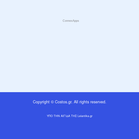
ConnexApps
Copyright © Costos.gr. All rights reserved.
ΥΠΟ ΤΗΝ ΑΙΓΙΔΑ ΤΗΣ Leiantika.gr