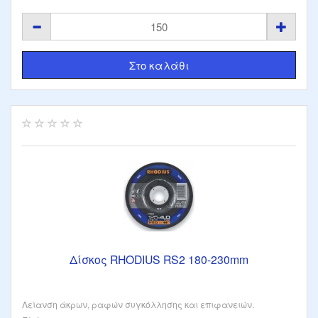
Δίσκος RHODIUS RS2 180-230mm
Λείανση άκρων, ραφών συγκόλλησης και επιφανειών.