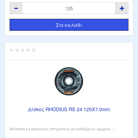
Δίσκος RHODIUS RS 24 125Χ7.0mm
Λείανση ελασμάτων, επιφάνεια χυτοσίδηρων, αρμούς ...