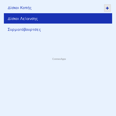
Δίσκοι Κοπής
Δίσκοι Λείανσης
Συρματόβουρτσες
ConnexApps