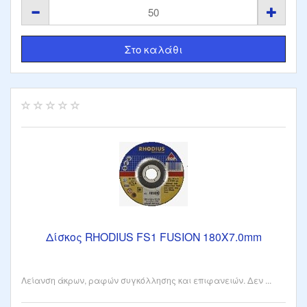
Δίσκος RHODIUS FS1 FUSION 180X7.0mm
Λείανση άκρων, ραφών συγκόλλησης και επιφανειών. Δεν ...