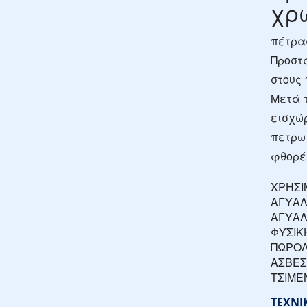
χρ
πέτρας
Προστ
στους
Μετά 
εισχώρ
πετρω
φθορές
ΧΡΗΣΙΜ
ΑΓΥΑΛ
ΑΓΥΑΛ
ΦΥΣΙΚ
ΠΩΡΟΛ
ΑΣΒΕΣ
ΤΣΙΜΕ
ΤΕΧΝΙ