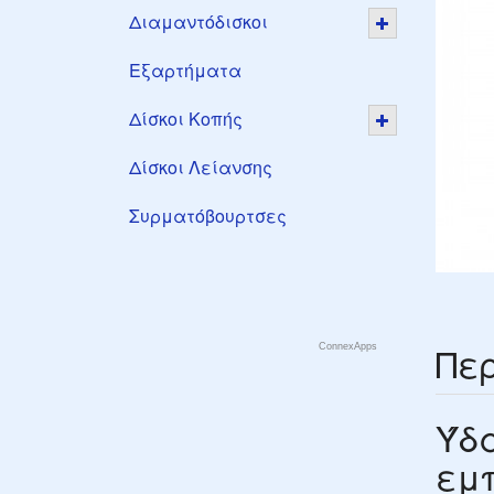
Διαμαντόδισκοι
Εξαρτήματα
Δίσκοι Κοπής
Δίσκοι Λείανσης
Συρματόβουρτσες
Πε
ConnexApps
Ύδ
εμ