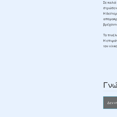
Σε καλά 
στρώσει
Η δεύτερ
απομακρ
βρέχοντ
Το πινέλ
Η επιφάν
του υλικ
Γνώ
Δεν υ