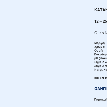
ΚΑΤΑ
12 – 2
Οι καλ
Μορφή:
Χρώμα:
Οσμή:
Πυκνότητ
pH (στου
Σημείο 
Σημείο π
Να φυλά
ISO ΕΝ 1
ΟΔΗΓΙ
Παρακαλε