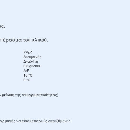
ς.
 πέρασμα του υλικού.
Υγρό
Διαφανές
Διαλύτη
0.8 gr/cm3
Δ/Ε
10 °C
0 °C
% μείωση της απορροφητικότητας)
φαρμογής να είναι επαρκώς αεριζόμενος.