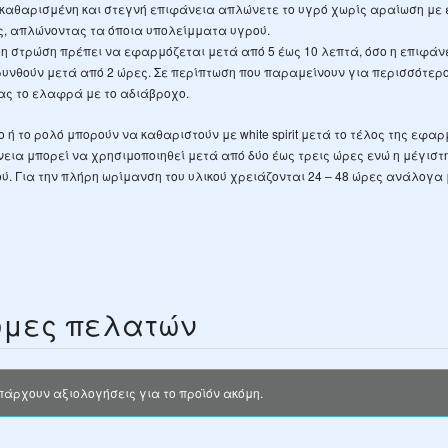
καθαρισμένη και στεγνή επιφάνεια απλώνετε το υγρό χωρίς αραίωση με έν
ς, απλώνοντας τα όποια υπολείμματα υγρού.
η στρώση πρέπει να εφαρμόζεται μετά από 5 έως 10 λεπτά, όσο η επιφάν
υνθούν μετά από 2 ώρες. Σε περίπτωση που παραμείνουν για περισσότερ
ας το ελαφρά με το αδιάβροχο.
ο ή το ρολό μπορούν να καθαριστούν με white spirit μετά το τέλος της εφαρ
εια μπορεί να χρησιμοποιηθεί μετά από δύο έως τρεις ώρες ενώ η μέγισ
ού. Για την πλήρη ωρίμανση του υλικού χρειάζονται 24 – 48 ώρες ανάλογα 
μες πελατών
πάρχουν αξιολογήσεις για το προϊόν ακόμη.