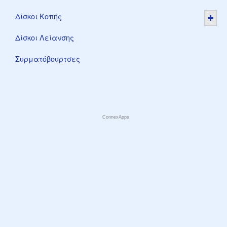
Δίσκοι Κοπής
Δίσκοι Λείανσης
Συρματόβουρτσες
ConnexApps