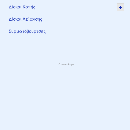
Δίσκοι Κοπής
Δίσκοι Λείανσης
Συρματόβουρτσες
ConnexApps